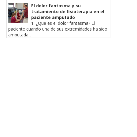
El dolor fantasma y su
tratamiento de fisioterapia en el
paciente amputado
1. ¿Que es el dolor fantasma? El
paciente cuando una de sus extremidades ha sido
amputada...
TRATAMIENTO
ESPASTICIDAD EN NIÑO
FISIOTERAPÉUTICO DEL PIE
¿QUÉ ES LA PARÁLISIS
PLANO
CEREBRAL?...
7 diciembre, 2020
31 agosto, 2020