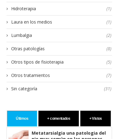
Hidroterapia
(1)
Laura en los medios
(1)
Lumbalgia
(2)
Otras patologías
(8)
Otros tipos de fisioterapia
(5)
Otros tratamientos
(7)
Sin categoría
(31)
Últimos
+ comentados
+ Vistos
Metatarsialgia una patologia del
pie muy común en las personas